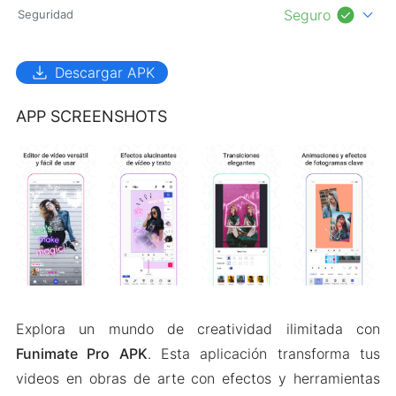
check_circle
expand_more
Seguro
Seguridad
download
Descargar APK
APP SCREENSHOTS
Explora un mundo de creatividad ilimitada con
Funimate Pro APK
. Esta aplicación transforma tus
videos en obras de arte con efectos y herramientas