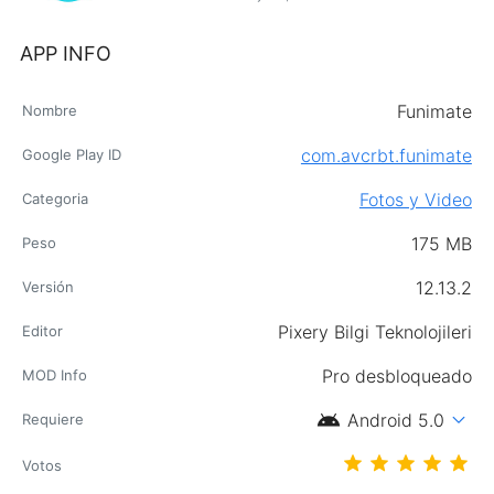
APP INFO
Funimate
Nombre
com.avcrbt.funimate
Google Play ID
Fotos y Video
Categoria
175 MB
Peso
12.13.2
Versión
Pixery Bilgi Teknolojileri
Editor
Pro desbloqueado
MOD Info
android
expand_more
Android 5.0
Requiere
Votos