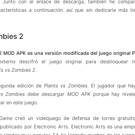
. Junto con el enlace de descarga, también he compar
acterísticas a continuación. así que sin dedicarle más ti
mbies 2
2 MOD APK es una versión modificada del juego original 
externo descifró el juego original para desbloquear t
ts vs Zombies 2
.
segunda edición de
Plants vs Zombies
. El jugador que ha
 vs Zombies debe descargar MOD APK
porque hay nivele
ar en este juego.
Game
creó un videojuego de defensa de torres gratui
publicado por Electronic Arts. Electronic Arts es una emp
s Unidos muy popular. EA ha lanzado muchos de los juego