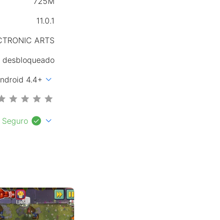
725M
11.0.1
CTRONIC ARTS
 desbloqueado
expand_more
ndroid 4.4+
check_circle
expand_more
Seguro