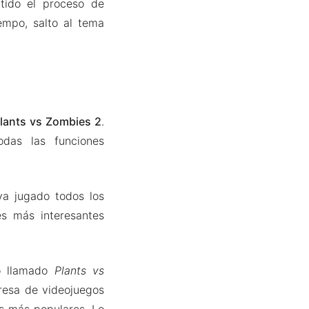
tido el proceso de
empo, salto al tema
Plants vs Zombies 2
.
odas las funciones
ya jugado todos los
s más interesantes
to llamado
Plants vs
resa de videojuegos
s más populares. Lo