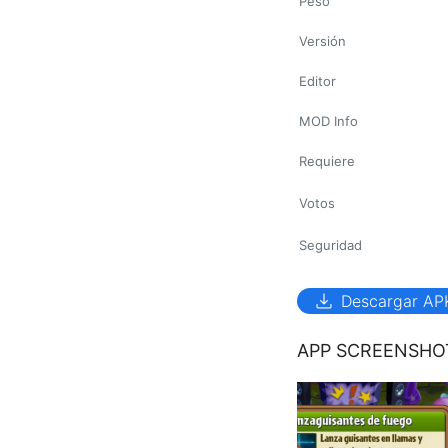
Peso
Versión
Editor
MOD Info
Requiere
Votos
Seguridad
download
Descargar AP
APP SCREENSHO