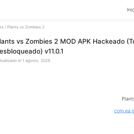
Ini
es
/
Plants vs Zombies 2
lants vs Zombies 2 MOD APK Hackeado (T
esbloqueado) v11.0.1
tualizado el
1 agosto, 2026
Plant
com.ea.