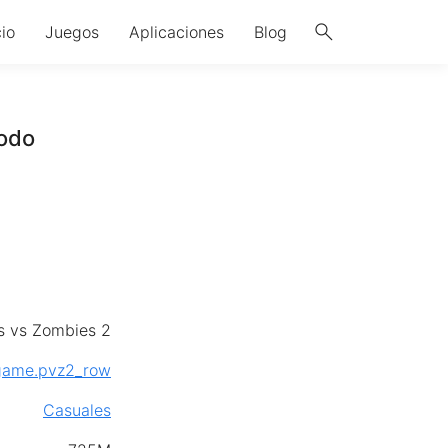
search
cio
Juegos
Aplicaciones
Blog
odo
s vs Zombies 2
game.pvz2_row
Casuales