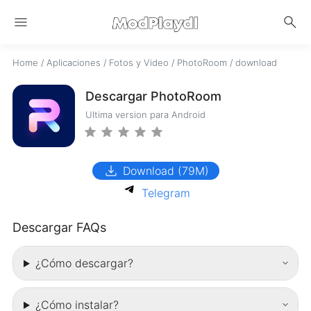
menu
search
Home
/
Aplicaciones
/
Fotos y Video
/
PhotoRoom
/
download
Descargar PhotoRoom
Ultima version para Android
download
Download (79M)
Telegram
Descargar FAQs
¿Cómo descargar?
¿Cómo instalar?