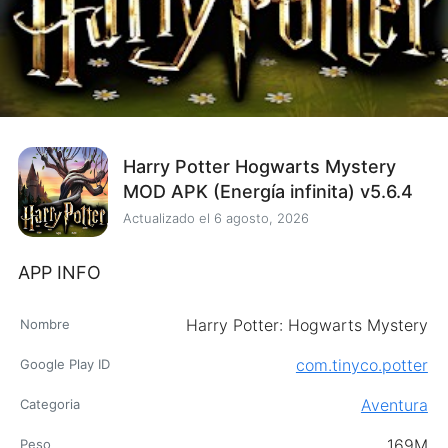
Harry Potter Hogwarts Mystery
MOD APK (Energía infinita) v5.6.4
Actualizado el
6 agosto, 2026
APP INFO
Harry Potter: Hogwarts Mystery
Nombre
com.tinyco.potter
Google Play ID
Aventura
Categoria
169M
Peso