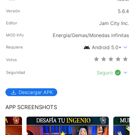
5.6.4
Versión
Jam City Inc.
Editor
Energía/Gemas/Monedas infinitas
MOD Info
android
expand_more
Android 5.0+
Requiere
Votos
check_circle
expand_more
Seguro
Seguridad
download
Descargar APK
APP SCREENSHOTS