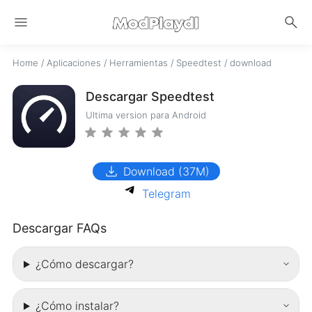
menu
search
Home
/
Aplicaciones
/
Herramientas
/
Speedtest
/
download
Descargar Speedtest
Ultima version para Android
download
Download (37M)
Telegram
Descargar FAQs
¿Cómo descargar?
¿Cómo instalar?