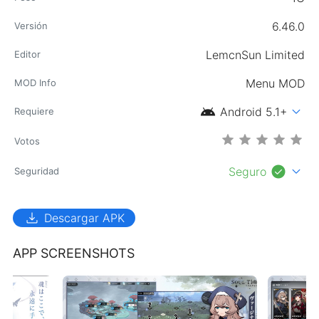
6.46.0
Versión
LemcnSun Limited
Editor
Menu MOD
MOD Info
android
expand_more
Android 5.1+
Requiere
Votos
check_circle
expand_more
Seguro
Seguridad
download
Descargar APK
APP SCREENSHOTS