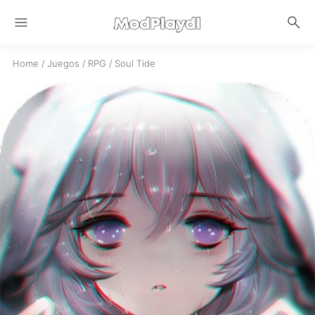
menu
search
Home
/
Juegos
/
RPG
/
Soul Tide