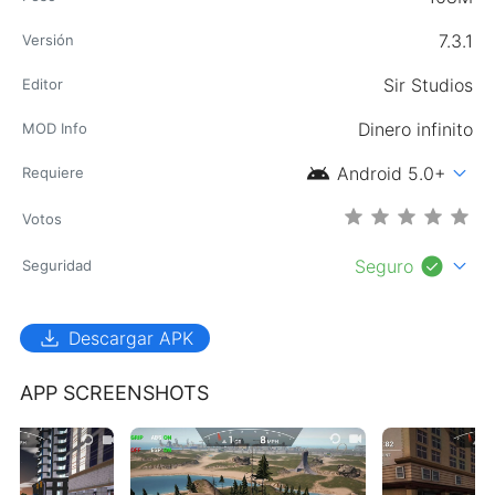
7.3.1
Versión
Sir Studios
Editor
Dinero infinito
MOD Info
android
expand_more
Android 5.0+
Requiere
Votos
check_circle
expand_more
Seguro
Seguridad
download
Descargar APK
APP SCREENSHOTS