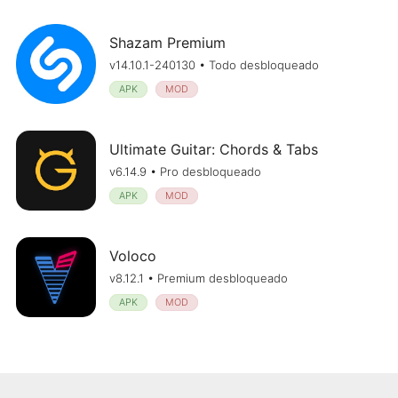
Shazam Premium
v14.10.1-240130 • Todo desbloqueado
APK
MOD
Ultimate Guitar: Chords & Tabs
v6.14.9 • Pro desbloqueado
APK
MOD
Voloco
v8.12.1 • Premium desbloqueado
APK
MOD