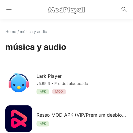
menu
search
Home
/
música y audio
música y audio
Lark Player
v5.69.6 • Pro desbloqueado
APK
MOD
Resso MOD APK (VIP/Premium desbloqueado) v1.85.0
APK