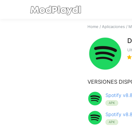
Home
/
Aplicaciones
/
M
D
Ul
VERSIONES DISP
Spotify v8.
APK
Spotify v8.
APK