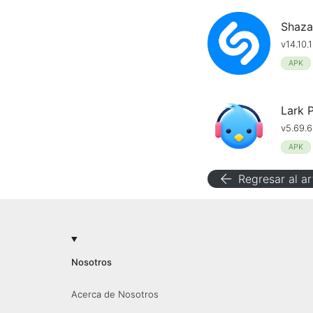
Shaz
v14.10
APK
Lark 
v5.69.
APK
arrow_back
Regresar al ar
Nosotros
Acerca de Nosotros