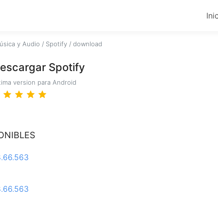
Ini
úsica y Audio
/
Spotify
/
download
escargar Spotify
tima version para Android
ONIBLES
8.66.563
8.66.563