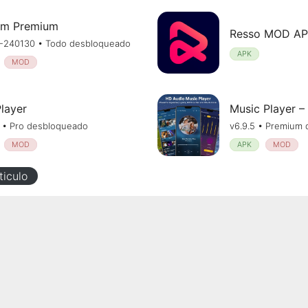
am Premium
.1-240130 • Todo desbloqueado
APK
MOD
Player
Music Player –
6 • Pro desbloqueado
v6.9.5 • Premium
MOD
APK
MOD
ticulo