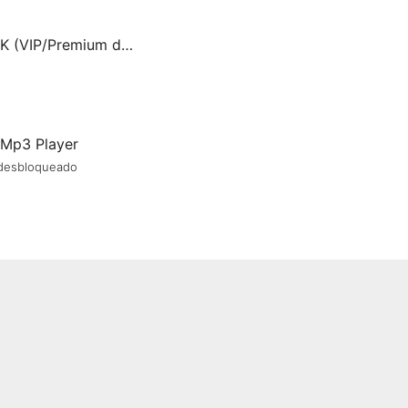
Resso MOD APK (VIP/Premium desbloqueado) v1.85.0
 Mp3 Player
 desbloqueado