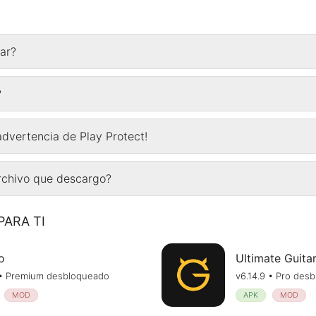
ar?
?
advertencia de Play Protect!
archivo que descargo?
ARA TI
o
Ultimate Guita
1 • Premium desbloqueado
v6.14.9 • Pro des
MOD
APK
MOD