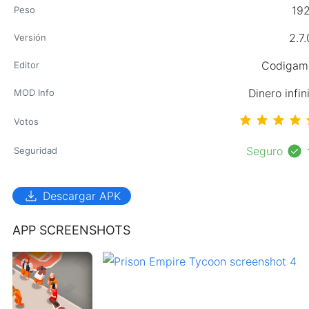
19
Peso
2.7.
Versión
Codigam
Editor
Dinero infin
MOD Info
Votos
check_circle
exp
Seguro
Seguridad
download
Descargar APK
APP SCREENSHOTS