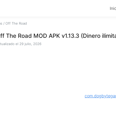
Ini
as
/
Off The Road
ff The Road MOD APK v1.13.3 (Dinero ilimit
tualizado el
29 julio, 2026
com.dogbytegam