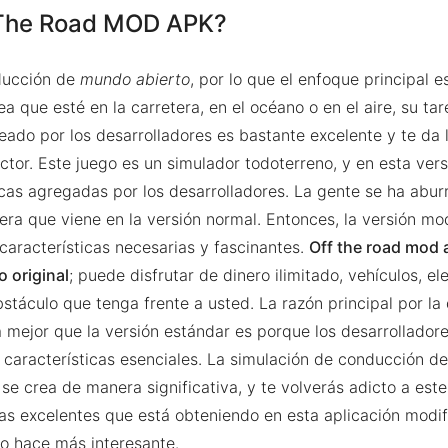
 The Road MOD APK?
ducción de
mundo abierto
, por lo que el enfoque principal e
ea que esté en la carretera, en el océano o en el aire, su tar
eado por los desarrolladores es bastante excelente y te da 
tor. Este juego es un simulador todoterreno, y en esta ver
cas agregadas por los desarrolladores. La gente se ha aburr
era que viene en la versión normal. Entonces, la versión mo
características necesarias y fascinantes.
Off the road mod a
o original
; puede disfrutar de dinero ilimitado, vehículos, el
bstáculo que tenga frente a usted. La razón principal por la
 mejor que la versión estándar es porque los desarrolladore
 características esenciales. La simulación de conducción de
 se crea de manera significativa, y te volverás adicto a este
cas excelentes que está obteniendo en esta aplicación modif
lo hace más interesante.