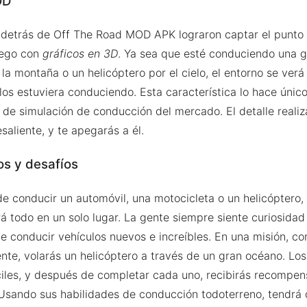
OD
 detrás de Off The Road MOD APK lograron captar el punto d
juego con
gráficos en 3D
. Ya sea que esté conduciendo una 
 la montaña o un helicóptero por el cielo, el entorno se ver
 los estuviera conduciendo. Esta característica lo hace úni
o de simulación de conducción del mercado. El detalle reali
saliente, y te apegarás a él.
os y desafíos
de conducir un automóvil, una motocicleta o un helicóptero,
rá todo en un solo lugar. La gente siempre siente curiosida
e conducir vehículos nuevos e increíbles. En una misión, c
ente, volarás un helicóptero a través de un gran océano. Los
ciles, y después de completar cada uno, recibirás recompe
sando sus habilidades de conducción todoterreno, tendrá q