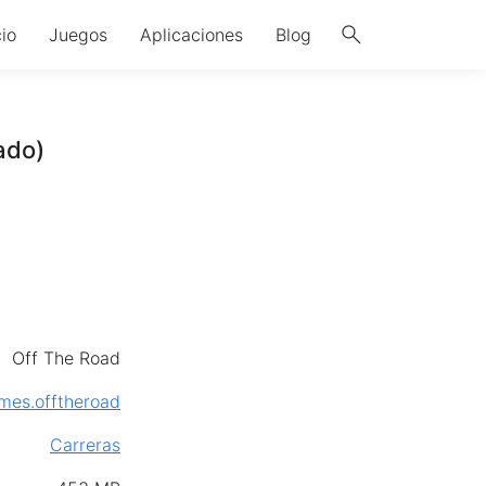
search
cio
Juegos
Aplicaciones
Blog
ado)
Off The Road
es.offtheroad
Carreras