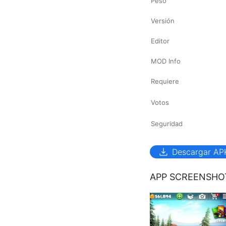
Peso
Versión
Editor
MOD Info
Requiere
Votos
Seguridad
download
Descargar AP
APP SCREENSHO