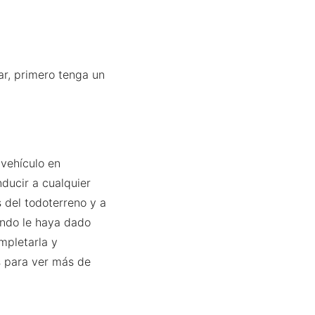
ar, primero tenga un
 vehículo en
nducir a cualquier
s del todoterreno y a
ando le haya dado
mpletarla y
s para ver más de