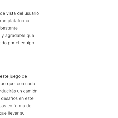
e vista del usuario
gran plataforma
á bastante
co y agradable que
zado por el equipo
 este juego de
d porque, con cada
onducirás un camión
 desafíos en este
nsas en forma de
ue llevar su