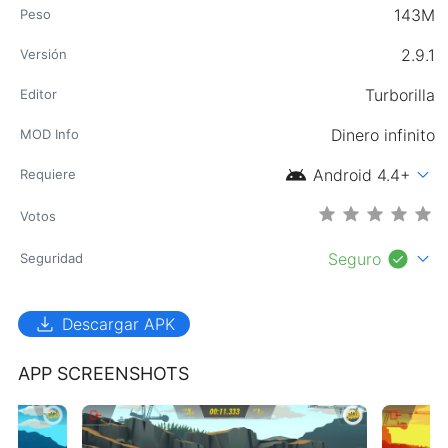
143M
Peso
2.9.1
Versión
Turborilla
Editor
Dinero infinito
MOD Info
android
expand_more
Android 4.4+
Requiere
Votos
check_circle
expand_more
Seguro
Seguridad
download
Descargar APK
APP SCREENSHOTS