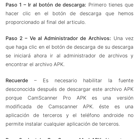
Paso 1 – Ir al botón de descarga:
Primero tienes que
hacer clic en el botón de descarga que hemos
proporcionado al final del articulo.
Paso 2 – Ve al Administrador de Archivos:
Una vez
que haga clic en el botón de descarga de su descarga
se iniciará ahora ir al administrador de archivos y
encontrar el archivo APK.
Recuerde
– Es necesario habilitar la fuente
desconocida después de descargar este archivo APK
porque CamScanner Pro APK es una versión
modificada de Camscanner APK. éste es una
aplicación de terceros y el teléfono androide no
permite instalar cualquier aplicación de terceros.