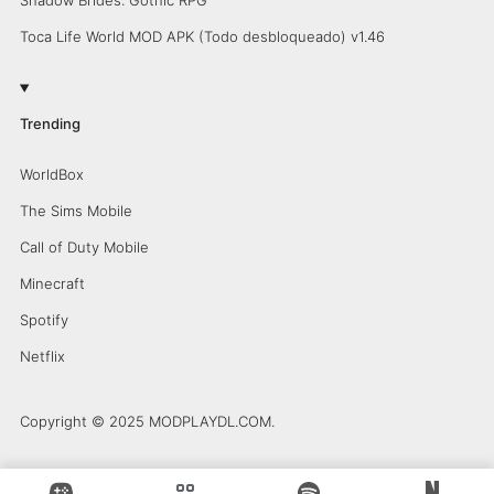
Shadow Brides: Gothic RPG
Toca Life World MOD APK (Todo desbloqueado) v1.46
Trending
WorldBox
The Sims Mobile
Call of Duty Mobile
Minecraft
Spotify
Netflix
Copyright © 2025 MODPLAYDL.COM.