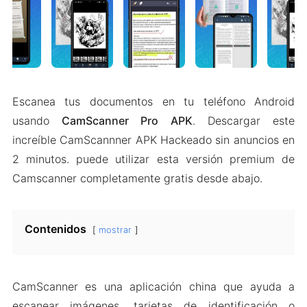
Escanea tus documentos en tu teléfono Android
usando
CamScanner Pro APK
. Descargar este
increíble CamScannner APK Hackeado sin anuncios en
2 minutos. puede utilizar esta versión premium de
Camscanner completamente gratis desde abajo.
Contenidos
mostrar
CamScanner es una aplicación china que ayuda a
escanear imágenes, tarjetas de identificación o