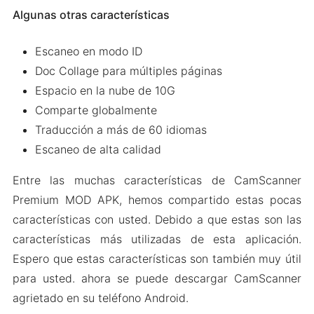
Algunas otras características
Escaneo en modo ID
Doc Collage para múltiples páginas
Espacio en la nube de 10G
Comparte globalmente
Traducción a más de 60 idiomas
Escaneo de alta calidad
Entre las muchas características de CamScanner
Premium MOD APK, hemos compartido estas pocas
características con usted. Debido a que estas son las
características más utilizadas de esta aplicación.
Espero que estas características son también muy útil
para usted. ahora se puede descargar CamScanner
agrietado en su teléfono Android.