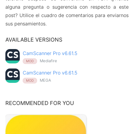
alguna pregunta o sugerencia con respecto a este
post? Utilice el cuadro de comentarios para enviarnos
sus pensamientos.
AVAILABLE VERSIONS
CamScanner Pro v6.61.5
Mediafire
MOD
CamScanner Pro v6.61.5
MEGA
MOD
RECOMMENDED FOR YOU