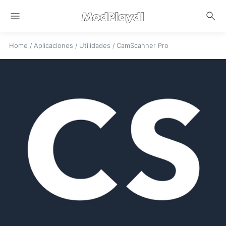
menu
search
Home
/
Aplicaciones
/
Utilidades
/
CamScanner Pro