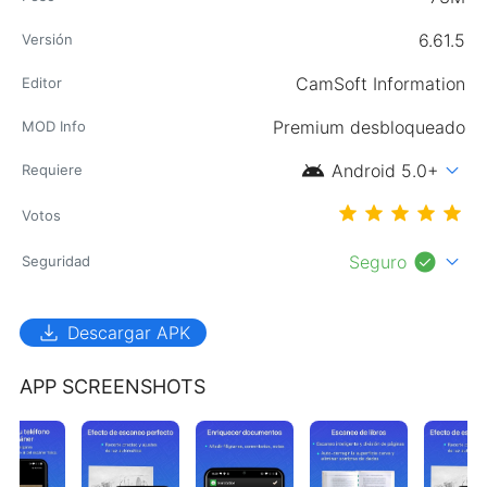
6.61.5
Versión
CamSoft Information
Editor
Premium desbloqueado
MOD Info
android
expand_more
Android 5.0+
Requiere
Votos
check_circle
expand_more
Seguro
Seguridad
download
Descargar APK
APP SCREENSHOTS