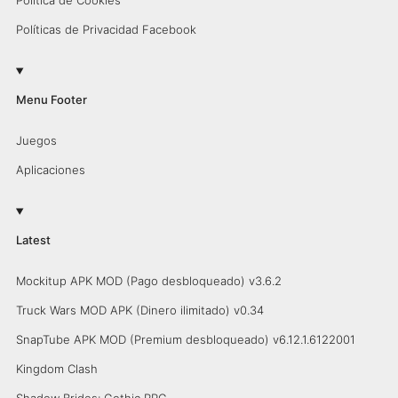
Política de Cookies
Políticas de Privacidad Facebook
Menu Footer
Juegos
Aplicaciones
Latest
Mockitup APK MOD (Pago desbloqueado) v3.6.2
Truck Wars MOD APK (Dinero ilimitado) v0.34
SnapTube APK MOD (Premium desbloqueado) v6.12.1.6122001
Kingdom Clash