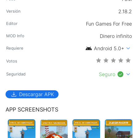
2.18.2
Versión
Fun Games For Free
Editor
Dinero infinito
MOD Info
android
expand_more
Android 5.0+
Requiere
Votos
check_circle
expand_more
Seguro
Seguridad
download
Descargar APK
APP SCREENSHOTS