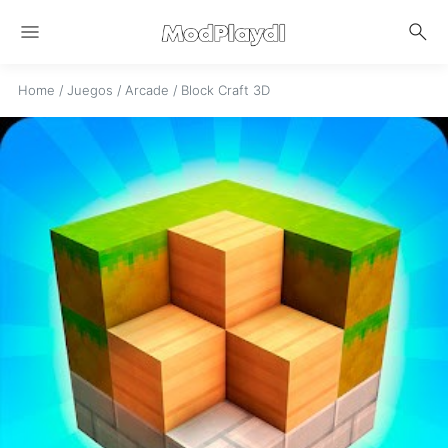
menu
search
Home
/
Juegos
/
Arcade
/
Block Craft 3D