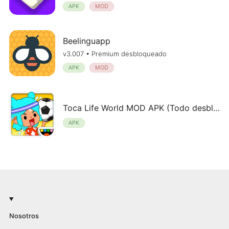
APK
MOD
Beelinguapp
v3.007 • Premium desbloqueado
APK
MOD
Toca Life World MOD APK (Todo desbloqueado) v1.46
APK
Nosotros