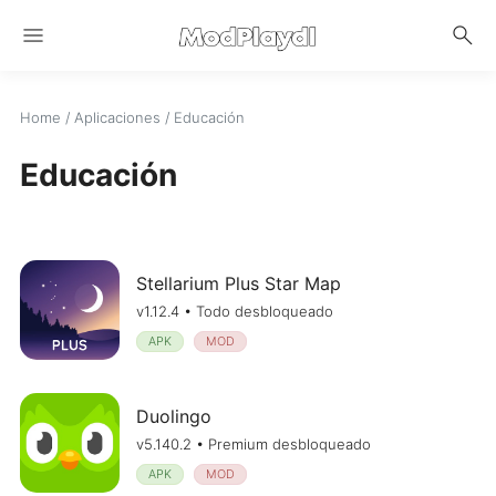
menu
search
Home
/
Aplicaciones
/
Educación
Educación
Stellarium Plus Star Map
v1.12.4 • Todo desbloqueado
APK
MOD
Duolingo
v5.140.2 • Premium desbloqueado
APK
MOD