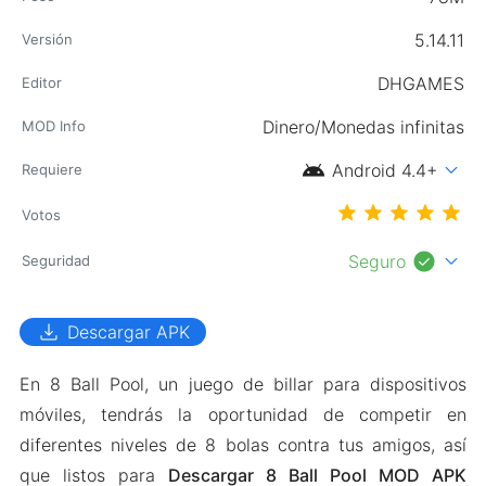
5.14.11
Versión
DHGAMES
Editor
Dinero/Monedas infinitas
MOD Info
android
expand_more
Android 4.4+
Requiere
Votos
check_circle
expand_more
Seguro
Seguridad
download
Descargar APK
En 8 Ball Pool, un juego de billar para dispositivos
móviles, tendrás la oportunidad de competir en
diferentes niveles de 8 bolas contra tus amigos, así
que listos para
Descargar 8 Ball Pool MOD APK