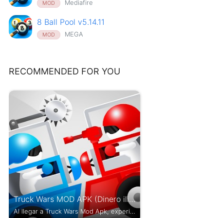
Mediafire
MOD
8 Ball Pool v5.14.11
MEGA
MOD
RECOMMENDED FOR YOU
Truck Wars MOD APK (Dinero ilimitado) v0.34
Al llegar a Truck Wars Mod Apk, experimentas un juego...