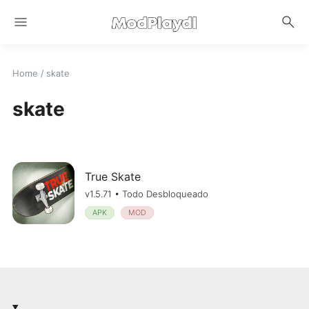
menu
search
Home
/
skate
skate
True Skate
v1.5.71 • Todo Desbloqueado
APK
MOD