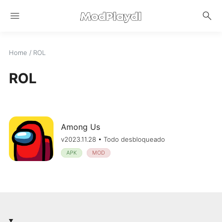
menu
search
Home
/
ROL
ROL
Among Us
v2023.11.28 • Todo desbloqueado
APK
MOD