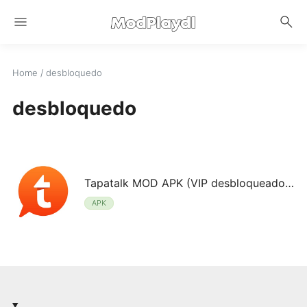
menu
search
Home
/
desbloquedo
desbloquedo
Tapatalk MOD APK (VIP desbloqueado) v8.8.28
APK