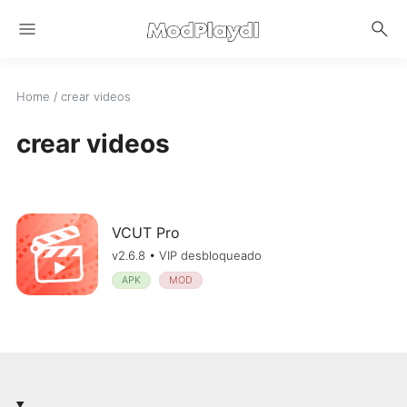
menu
search
Home
/
crear videos
crear videos
VCUT Pro
v2.6.8 • VIP desbloqueado
APK
MOD