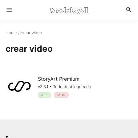
menu
search
Home
/
crear video
crear video
StoryArt Premium
v3.8.1 • Todo desbloqueado
APK
MOD